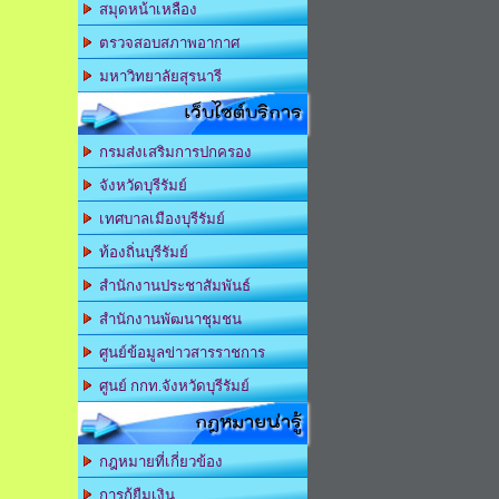
สมุดหน้าเหลือง
ตรวจสอบสภาพอากาศ
มหาวิทยาลัยสุรนารี
เว็บไซต์บริการ
กรมส่งเสริมการปกครอง
จังหวัดบุรีรัมย์
เทศบาลเมืองบุรีรัมย์
ท้องถิ่นบุรีรัมย์
สำนักงานประชาสัมพันธ์
สำนักงานพัฒนาชุมชน
ศูนย์ข้อมูลข่าวสารราชการ
ศูนย์ กกท.จังหวัดบุรีรัมย์
กฎหมายน่ารู้
กฎหมายที่เกี่ยวข้อง
การกู้ยืมเงิน