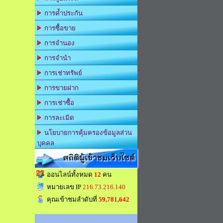
การค้ำประกัน
การซื้อขาย
การจำนอง
การจำนำ
การเช่าทรัพย์
การขายฝาก
การเช่าซื้อ
การละเมิด
นโยบายการคุ้มครองข้อมูลส่วน
บุคคล
สถิติผู้เข้าชมเว็บไซต์
ออนไลน์ทั้งหมด
12
คน
หมายเลข IP
216.73.216.140
คุณเข้าชมลำดับที่
59,781,642