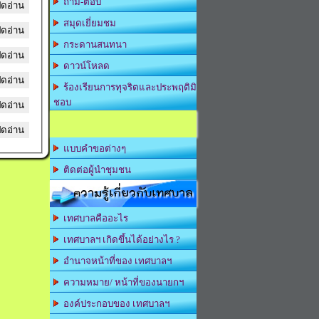
ถาม-ตอบ
ิดอ่าน
สมุดเยี่ยมชม
ิดอ่าน
กระดานสนทนา
ิดอ่าน
ดาวน์โหลด
ิดอ่าน
ร้องเรียนการทุจริตและประพฤติมิ
ชอบ
ิดอ่าน
ิดอ่าน
แบบคำขอต่างๆ
ติดต่อผู้นำชุมชน
ความรู้เกี่ยวกับเทศบาล
เทศบาลคืออะไร
เทศบาลฯ เกิดขึ้นได้อย่างไร ?
อำนาจหน้าที่ของ เทศบาลฯ
ความหมาย/ หน้าที่ของนายกฯ
องค์ประกอบของ เทศบาลฯ