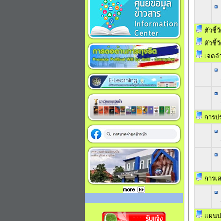
ตัวชี้
ตัวชี้
เจตจำ
การประ
การเส
แผนปฏ