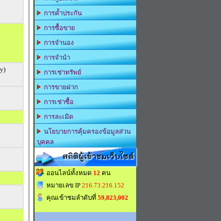
การค้ำประกัน
การซื้อขาย
การจำนอง
การจำนำ
cy)
การเช่าทรัพย์
การขายฝาก
การเช่าซื้อ
การละเมิด
นโยบายการคุ้มครองข้อมูลส่วน
บุคคล
สถิติผู้เข้าชมเว็บไซต์
ออนไลน์ทั้งหมด
12
คน
หมายเลข IP
216.73.216.152
คุณเข้าชมลำดับที่
59,823,002