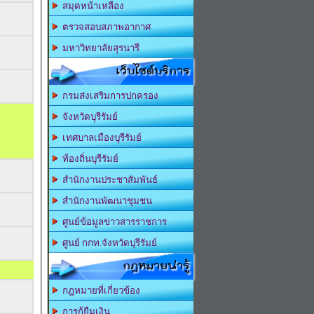
สมุดหน้าเหลือง
ตรวจสอบสภาพอากาศ
มหาวิทยาลัยสุรนารี
เว็บไซต์บริการ
กรมส่งเสริมการปกครอง
จังหวัดบุรีรัมย์
เทศบาลเมืองบุรีรัมย์
ท้องถิ่นบุรีรัมย์
สำนักงานประชาสัมพันธ์
สำนักงานพัฒนาชุมชน
ศูนย์ข้อมูลข่าวสารราชการ
ศูนย์ กกท.จังหวัดบุรีรัมย์
กฎหมายน่ารู้
กฎหมายที่เกี่ยวข้อง
การกู้ยืมเงิน