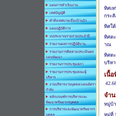
แผนการดำเนินงาน
ทิศเห
เทศบัญญัติ
กระสั
คำสั่งเทศบาลเมืองบ้านบัว
ทิศใต
แผนปฏิบัติการ
ทิศต
งบประมาณรายจ่ายประจำปี
าณ
รายงานผลการปฏิบัติงาน
รายงานการติดตามประเมินผล
ทิศตะ
แผนพัฒนา
บริห
รายงานการประชุมสภา
รายงานการประชุมคณะผู้
เน
บริหาร
42.6
งานบริหารงานบุคคล/แผนอัตรา
กำลัง
จำน
หลักเกณฑ์การบริหารและ
พัฒนาทรัพยากรบุคคล
หมู่บ
การบริหารและพัฒนาทรัพยากร
หมู่ที่
บุคคล