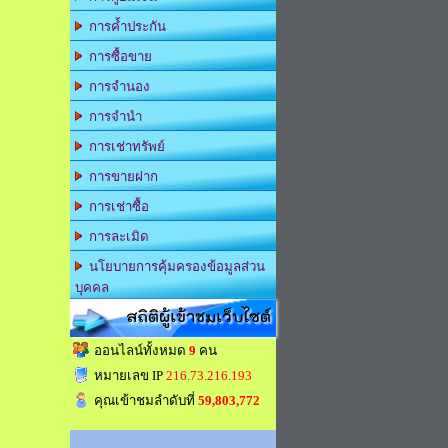
การค้ำประกัน
การซื้อขาย
การจำนอง
การจำนำ
การเช่าทรัพย์
การขายฝาก
การเช่าซื้อ
การละเมิด
นโยบายการคุ้มครองข้อมูลส่วน
บุคคล
สถิติผู้เข้าชมเว็บไซต์
ออนไลน์ทั้งหมด
9
คน
หมายเลข IP
216.73.216.193
คุณเข้าชมลำดับที่
59,803,772