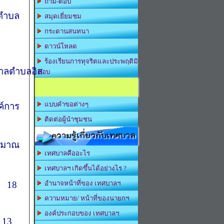
ถาม-ตอบ
นตำบล
สมุดเยี่ยมชม
กระดานสนทนา
ดาวน์โหลด
ร้องเรียนการทุจริตและประพฤติมิ
บาลตำบลอิส
ชอบ
แบบคำขอต่างๆ
ค์การ
ติดต่อผู้นำชุมชน
ความรู้เกี่ยวกับเทศบาล
ระมาณ
เทศบาลคืออะไร
เทศบาลฯ เกิดขึ้นได้อย่างไร ?
าน
18
อำนาจหน้าที่ของ เทศบาลฯ
ความหมาย/ หน้าที่ของนายกฯ
องค์ประกอบของ เทศบาลฯ
่ 13