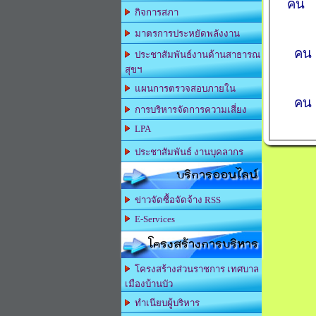
คน
กิจการสภา
แ
มาตรการประหยัดพลังงาน
คน
ประชาสัมพันธ์งานด้านสาธารณ
สุขฯ
แย
แผนการตรวจสอบภายใน
ค
การบริหารจัดการความเสี่ยง
LPA
ประชาสัมพันธ์ งานบุคลากร
บริการออนไลน์
ข่าวจัดซื้อจัดจ้าง RSS
E-Services
โครงสร้างการบริหาร
โครงสร้างส่วนราชการ เทศบาล
เมืองบ้านบัว
ทำเนียบผู้บริหาร