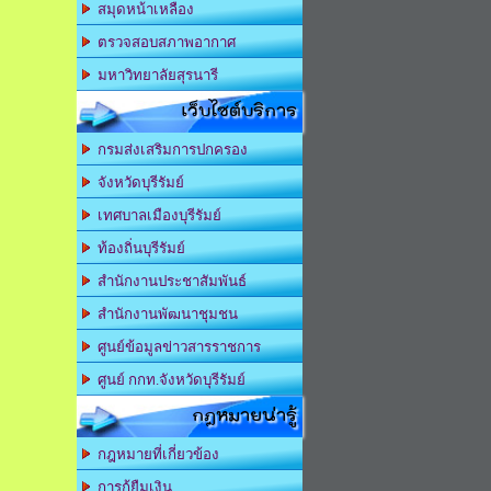
สมุดหน้าเหลือง
ตรวจสอบสภาพอากาศ
มหาวิทยาลัยสุรนารี
เว็บไซต์บริการ
กรมส่งเสริมการปกครอง
จังหวัดบุรีรัมย์
เทศบาลเมืองบุรีรัมย์
ท้องถิ่นบุรีรัมย์
สำนักงานประชาสัมพันธ์
สำนักงานพัฒนาชุมชน
ศูนย์ข้อมูลข่าวสารราชการ
ศูนย์ กกท.จังหวัดบุรีรัมย์
กฎหมายน่ารู้
กฎหมายที่เกี่ยวข้อง
การกู้ยืมเงิน