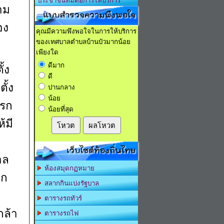
ประชาชนที่มีต่อการให้บริการ
าม
แบบสำรวจความพึงพอใจ
อง
คุณมีความพึงพอใจในการให้บริการ
ของเทศบาลตำบลบ้านบัวมากน้อย
เพียงใด
ดีมาก
้ง
ดี
ั้ง
ปานกลาง
น้อย
เรก
น้อยที่สุด
้มี
โหวต
ผลโหวต
เว็บไซต์ท้องถิ่นไทย
าล
ห้องสมุดกฏหมาย
ีก
สลากกินแบ่งรัฐบาล
ตารางรถทัวร์
ล้า
ตารางรถไฟ