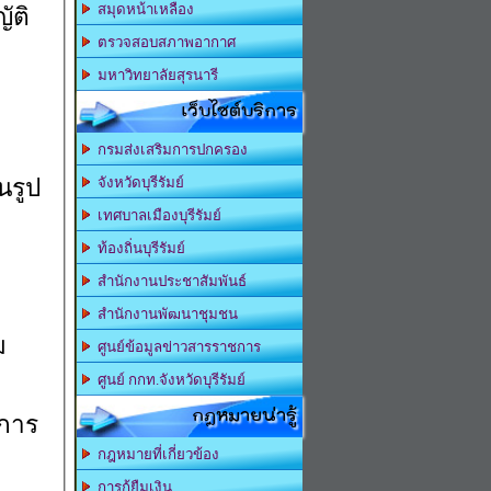
สมุดหน้าเหลือง
ัติ
ตรวจสอบสภาพอากาศ
มหาวิทยาลัยสุรนารี
เว็บไซต์บริการ
กรมส่งเสริมการปกครอง
นรูป
จังหวัดบุรีรัมย์
เทศบาลเมืองบุรีรัมย์
ท้องถิ่นบุรีรัมย์
สำนักงานประชาสัมพันธ์
สำนักงานพัฒนาชุมชน
ม
ศูนย์ข้อมูลข่าวสารราชการ
ศูนย์ กกท.จังหวัดบุรีรัมย์
กฎหมายน่ารู้
กการ
กฎหมายที่เกี่ยวข้อง
การกู้ยืมเงิน