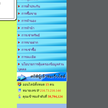
อ
การค้ำประกัน
การซื้อขาย
การจำนอง
การจำนำ
การเช่าทรัพย์
การขายฝาก
การเช่าซื้อ
การละเมิด
นโยบายการคุ้มครองข้อมูลส่วน
บุคคล
สถิติผู้เข้าชมเว็บไซต์
ออนไลน์ทั้งหมด
15
คน
หมายเลข IP
216.73.216.144
คุณเข้าชมลำดับที่
59,794,124