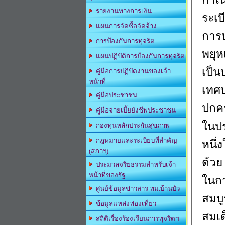
รายงานทางการเงิน
ระเบ
แผนการจัดซื้อจัดจ้าง
การ
การป้องกันการทุจริต
พยุห
แผนปฏิบัติการป้องกันการทุจริต
เป็น
คู่มือการปฏิบัตงานของเจ้า
หน้าที่
เทศบ
คู่มือประชาชน
ปกคร
คู่มือจ่ายเบี้ยยังชีพประชาชน
ในปร
กองทุนหลักประกันสุขภาพ
กฎหมายและระเบียบที่สำคัญ
หนึ่
(สภาฯ)
ด้วย
ประมวลจริยธรรมสำหรับเจ้า
หน้าที่ของรัฐ
ในกา
ศูนย์ข้อมูลข่าวสาร ทม.บ้านบัว
สมบ
ข้อมูลแหล่งท่องเที่ยว
สมเด
สถิติเรื่องร้องเรียนการทุจริตฯ