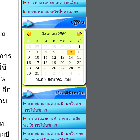
การทำงานของ เทศบาลเมือง
ง
ความหมาย/ หน้าที่ของสภาฯ
ปฏิทิน
ือ
สิงหาคม 2569
อา
จ
อ
พ
พฤ
ศ
ส
26
27
28
29
30
31
1
2
3
4
5
6
7
8
งการ
9
10
11
12
13
14
15
16
17
18
19
20
21
22
ช้
23
24
25
26
27
28
29
30
31
1
2
3
4
5
คน
วันที่ 7 สิงหาคม 2569
 อีก
แบบสอบถาม
ยาม
แบบสอบถามความพึงพอใจต่อ
การให้บริการ
รายงานผลการสำรวจความพึง
าท
พอใจการให้บริการ
ทยมี
แบบสอบถามความพึงพอใจของ