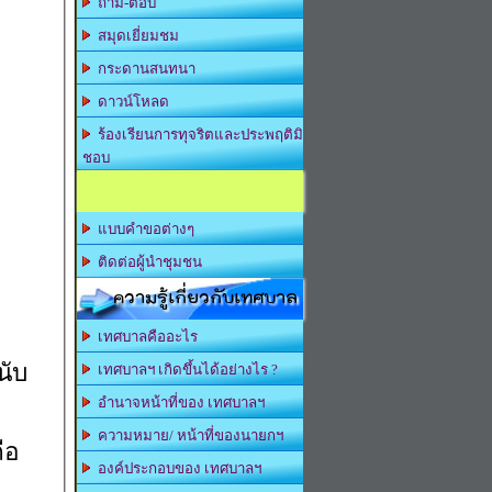
ถาม-ตอบ
สมุดเยี่ยมชม
กระดานสนทนา
ดาวน์โหลด
ร้องเรียนการทุจริตและประพฤติมิ
ชอบ
แบบคำขอต่างๆ
ติดต่อผู้นำชุมชน
ความรู้เกี่ยวกับเทศบาล
เทศบาลคืออะไร
นับ
เทศบาลฯ เกิดขึ้นได้อย่างไร ?
อำนาจหน้าที่ของ เทศบาลฯ
ความหมาย/ หน้าที่ของนายกฯ
ือ
องค์ประกอบของ เทศบาลฯ