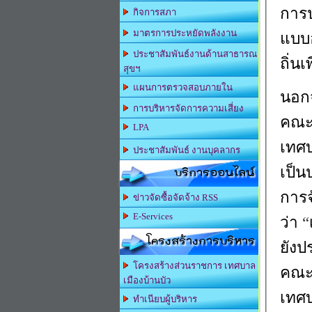
การป
กิจการสภา
มาตรการประหยัดพลังงาน
แบบอ
ประชาสัมพันธ์งานด้านสาธารณ
ถิ่น
สุขฯ
แผนการตรวจสอบภายใน
นอกจ
การบริหารจัดการความเสี่ยง
คณะก
LPA
เทศบ
ประชาสัมพันธ์ งานบุคลากร
บริการออนไลน์
เป็น
การจ
ข่าวจัดซื้อจัดจ้าง RSS
E-Services
ว่า
“
โครงสร้างการบริหาร
ยังป
โครงสร้างส่วนราชการ เทศบาล
คณะห
เมืองบ้านบัว
เทศ
ทำเนียบผู้บริหาร