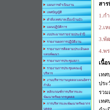
สาร
แผนการดำเนินงาน
เทศบัญญัติ
1.ก
คำสั่งเทศบาลเมืองบ้านบัว
2.เห
แผนปฏิบัติการ
งบประมาณรายจ่ายประจำปี
3.พ
รายงานผลการปฏิบัติงาน
รายงานการติดตามประเมินผล
4.พ
แผนพัฒนา
รายงานการประชุมสภา
เนื้
รายงานการประชุมคณะผู้
เทศบ
บริหาร
งานบริหารงานบุคคล/แผนอัตรา
ประว
กำลัง
รวมส
หลักเกณฑ์การบริหารและ
พัฒนาทรัพยากรบุคคล
เทศ
การบริหารและพัฒนาทรัพยากร
กำเน
บุคคล