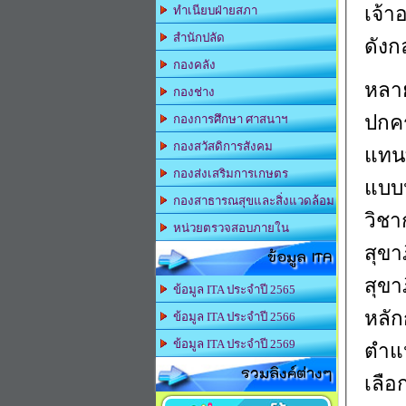
เจ้า
ทำเนียบฝ่ายสภา
สำนักปลัด
ดังก
กองคลัง
หลา
กองช่าง
ปกคร
กองการศึกษา ศาสนาฯ
กองสวัสดิการสังคม
แทนท
กองส่งเสริมการเกษตร
แบบห
กองสาธารณสุขและสิ่งแวดล้อม
วิชา
หน่วยตรวจสอบภายใน
สุขา
ข้อมูล ITA
สุขา
ข้อมูล ITA ประจำปี 2565
หลั
ข้อมูล ITA ประจำปี 2566
ข้อมูล ITA ประจำปี 2569
ตำแห
รวมลิงค์ต่างๆ
เลือ