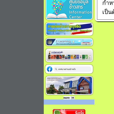
กำห
เป็น