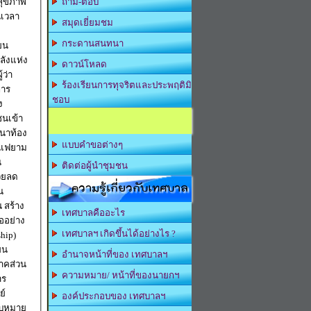
"สุขภาพ
ถาม-ตอบ
นเวลา
สมุดเยี่ยมชม
กระดานสนทนา
พลังแห่ง
ดาวน์โหลด
ร้องเรียนการทุจริตและประพฤติมิ
การ
ชอบ
ง
ชนเข้า
ฒนาท้อง
แบบคำขอต่างๆ
น
ติดต่อผู้นำชุมชน
ความรู้เกี่ยวกับเทศบาล
น
ง
เทศบาลคืออะไร
ออย่าง
เทศบาลฯ เกิดขึ้นได้อย่างไร ?
hip)
อำนาจหน้าที่ของ เทศบาลฯ
ภาคส่วน
ความหมาย/ หน้าที่ของนายกฯ
าร
ย์
องค์ประกอบของ เทศบาลฯ
มอบหมาย