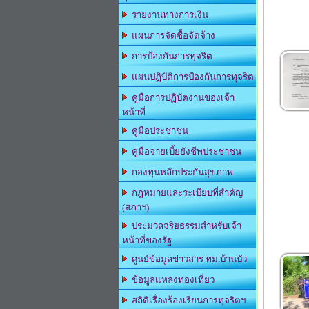
รายงานทางการเงิน
แผนการจัดซื้อจัดจ้าง
การป้องกันการทุจริต
แผนปฏิบัติการป้องกันการทุจริต
คู่มือการปฏิบัตงานของเจ้า
หน้าที่
คู่มือประชาชน
คู่มือจ่ายเบี้ยยังชีพประชาชน
กองทุนหลักประกันสุขภาพ
กฎหมายและระเบียบที่สำคัญ
(สภาฯ)
ประมวลจริยธรรมสำหรับเจ้า
หน้าที่ของรัฐ
ศูนย์ข้อมูลข่าวสาร ทม.บ้านบัว
ข้อมูลแหล่งท่องเที่ยว
สถิติเรื่องร้องเรียนการทุจริตฯ