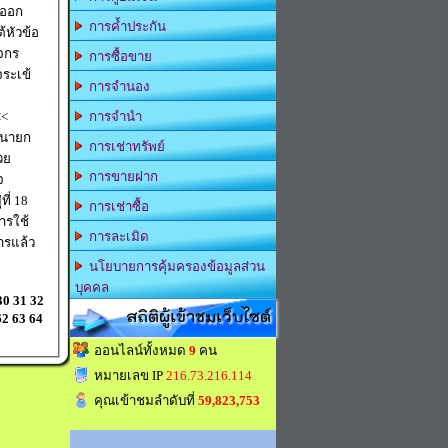
ะออก
การค้ำประกัน
หัวข้อ
ิจกร
การซื้อขาย
จระเข้
การจำนอง
<<
การจำนำ
ล นายก
การเช่าทรัพย์
วย
การขายฝาก
จ
ี่ 18
การเช่าซื้อ
การละเมิด
ารแล้ว
นโยบายการคุ้มครองข้อมูลส่วน
บุคคล
30
31
32
สถิติผู้เข้าชมเว็บไซต์
62
63
64
ออนไลน์ทั้งหมด
9
คน
หมายเลข IP
216.73.216.114
คุณเข้าชมลำดับที่
59,823,753