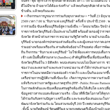
จันทร์ - พุธ -ศุกร์-เสาร์ ทุกสัปดาห์ ตั้งแต่เวลา 17.00 น.เป็นต้นไป 
ดีไม่มีขาย ถ้าอยากได้ต้องเร่งสร้าง" แล้วพบกันทุกสัปดาห์ ตามวั
ข้างต้น..แล้วพบกันนะคะ
<<กิจกรรมการบูรณาการร่วมกับทุกภาคส่วน>> *วันที่ 23 มิถุนายน
2569 เวลา 7.00 น."จิบกาแฟ แลบุรีรัมย์” ครั้งที่ 6 ประจำปี 2569 : 
การร่วมมือ ขับเคลื่อนบุรีรัมย์สู่ความยั่งยืน >>โดยนายปิยะ ปิจนำ ผู้ว่า
ราชการจังหวัดบุรีรัมย์ เป็นประธานในพิธี พร้อมด้วยรองผู้ว่าราช
จังหวัด หัวหน้าส่วนราชการ หน่วยงานรัฐวิสาหกิจ นายอำเภอเมือ
บุรีรัมย์ นายกองค์กรปกครองส่วนท้องถิ่น และผู้แทนจากภาคเอก
ร่วมอย่างพร้อมเพรียงกัน สานสัมพันธ์อย่างไร้รอยต่อ เพื่อการพั
ถิ่น กิจกรรม “จิบกาแฟ แลบุรีรัมย์” ไม่ใช่เพียงแค่การพบปะดื่มกาแฟยาม
เช้า แต่เป็นพื้นที่ส่วนกลาง (Sandbox) สำคัญที่จัดขึ้นเพื่อขับเคลื่อ
จังหวัดบุรีรัมย์ใน 3 มิติหลัก: พบปะสนทนาแบบไม่เป็นทางการ: ช่วยลด
ช่องว่างและทลายกำแพงระหว่างหน่วยงาน ทำให้การประสานงา
ราชการในอนาคตมีความคล่องตัว รวดเร็ว และเป็นกันเองมากขึ้น สร้า
เครือข่ายการปฏิบัติงานที่เข้มแข็ง: เกิดการบูรณาการความร่วมมื
แท้จริงระหว่างภาครัฐและภาคธุรกิจ (PPP - Public Private Partners
ในการผลักดันและขับเคลื่อนเศรษฐกิจท้องถิ่นให้เติบโต แลกเปลี่ยน
ข้อมูลข่าวสารแบบสะท้อนความจริง: เป็นเวทีที่เปิดโอกาสให้ทุก
ได้ร่วมกันรับทราบปัญหา แชร์ไอเดีย และระดมข้อเสนอแนะในก
พัฒนาจังหวัดร่วมกัน ณ โดมสวนรมย์บุรี 200 ปี เทศบาลนครบุรีรัม
..ทั้งนี้..นายกิตติพงษ์ รัตนศศิวิมล นายกเทศมนตรีเมืองบ้านบัว 