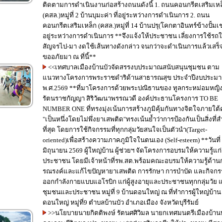
ติดตามการดำเนินงานก่อสร้างถนนดังนี้ 1. ถนนคอนกรีตเสริมเหล็ก
(คสล.)หมู่ที่ 2 บ้านบุมะค่า ที่อยู่ระหว่างการดำเนินการ 2. ถนน
คอนกรีตเสริมเหล็ก (คสล.)หมู่ที่ 14 บ้านปรุ(โคกตาอินทร์ข้างปั้มเชล
อยู่ระหว่างการดำเนินการ **จึงแจ้งให้ประชาชน เลี่ยงการใช้รถ
สัญจรไป-มา งดใช้เส้นทางดังกล่าว จนกว่าจะดำเนินการแล้วเสร็
ขออภัยมา ณ ที่นี้**
<<เทศบาลเมืองบ้านบัวจัดสรรงบประมาณสนับสนุนชุมชน ตาม
แนวทางโครงการพระราชดำริด้านสาธารณสุข ประจำปีงบประม
พ.ศ.2569 **ที่มาโครงการด้วยพระปณิธานของ ทูลกระหม่อมหญิงอุบล
รัตนราชกัญญา สิริวัฒนาพรรณวดี องค์ประธานโครงการ TO BE
NUMBER ONE ที่ทรงมุ่งเน้นการสร้างภูมิคุ้มกันทางจิตใจภายใต
"เป็นหนึ่งโดยไม่พึ่งยาเสพติด"ทรงเน้นย้ำว่าการป้องกันเป็นสิ่งที่
ที่สุด โดยการใช้กิจกรรมที่ทุกกลุ่มวัยสนใจเป็นตัวนำ(Target-
oriented)เพื่อสร้างความภาคภูมิใจในตนเอง (Self-esteem) **วันที่ 21
มิถุนายน 2569 ผู้ใหญ่บ้าน ผู้ช่วยฯ จัดโครงการอบรมให้ความรู้แก่
ประชาชน โดยมีเจ้าหน้าที่รพ.สต.พร้อมคณะอบรมให้ความรู้ด้าน
รณรงค์และแก้ไขปัญหายาเสพติด การรักษา การบำบัด และกิจก
ออกกำลังกายแบบแอโรบิก แก่ผู้สูงอายุและประชาชนทุกกลุ่มวัย แก
ชุมชนและประชาชน หมู่ที่ 9 บ้านดอนใหญ่ ณ ที่ทำการผู้ใหญ่บ้าน
ดอนใหญ่ หมู่ที่9 ตำบลบ้านบัว อำเภอเมือง จังหวัดบุรีรัมย์
>>นโยบายนายกิตติพงษ์ รัตนศศิวิมล นายกเทศมนตรีเมืองบ้านบ