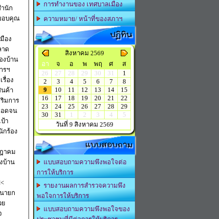
การทำงานของ เทศบาลเมือง
สำนัก
อขอบคุณ
ความหมาย/ หน้าที่ของสภาฯ
ปฏิทิน
ลาด
สิงหาคม 2569
องบ้าน
อา
จ
อ
พ
พฤ
ศ
ส
26
27
28
29
30
31
1
2
3
4
5
6
7
8
9
10
11
12
13
14
15
16
17
18
19
20
21
22
23
24
25
26
27
28
29
30
31
1
2
3
4
5
วันที่ 9 สิงหาคม 2569
ักร้อง
แบบสอบถาม
รกฎาคม
งบ้าน
แบบสอบถามความพึงพอใจต่อ
การให้บริการ
<<
รายงานผลการสำรวจความพึง
ล นายก
พอใจการให้บริการ
วย
แบบสอบถามความพึงพอใจของ
จ