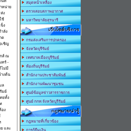
สมุดหน้าเหลือง
จำหน่าย
ตรวจสอบสภาพอากาศ
ใช้
มหาวิทยาลัยสุรนารี
ข็ง
เว็บไซต์บริการ
ลาด
กรมส่งเสริมการปกครอง
ขอเชิญ
จังหวัดบุรีรัมย์
กส์ ณ
เทศบาลเมืองบุรีรัมย์
ทร์ -
ท้องถิ่นบุรีรัมย์
ีไม่มี
้างต้น
สำนักงานประชาสัมพันธ์
สำนักงานพัฒนาชุมชน
ิมล
ัมย์
ศูนย์ข้อมูลข่าวสารราชการ
ยทั้ง
ศูนย์ กกท.จังหวัดบุรีรัมย์
าท
กฎหมายน่ารู้
ห้อง
ี
กฎหมายที่เกี่ยวข้อง
ท
ทย และ
การกู้ยืมเงิน