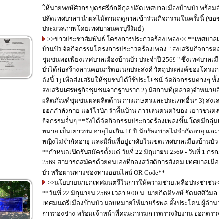
ให้นายพงษ์ศิวกร บุตรศรีภักดีกุล ปลัดเทศบาลเมืองบ้านบัว พร้อม
ปลัดเทศบาลฯ นำผลไม้ตามฤดูกาลเข้าร่วมกิจกรรมในครั้งนี้ (ข
ประมวลภาพโดยเทศบาลนครบุรีรัมย์)
>>ข่าวประชาสัมพันธ์ โครงการประกวดร้องเพลง<< **เทศบาลเมือง
บ้านบัว จัดกิจกรรมโครงการประกวดร้องเพลง " ส่งเสริมกิจการต
ชุมชนพอเพียงเทศบาลเมืองบ้านบัว ประจำปี 2569 " ซึ่งเทศบาลเมื
บัวได้ก่อสร้างลานคอนกรีตอเนกประสงค์ วัตถุประสงค์ของโครงการฯ
ดังนี้ 1) เพื่อส่งเสริมให้ชุมชนได้ใช้ประโยชน์ จัดกิจกรรมต่างๆ ทั้งเรื่อง
ส่งเสริมเศรษฐกิจชุมชนจากฐานราก 2) มีสถานที่(ตลาด)จำหน่ายสินค้า
ผลิตภัณฑ์ชุมชน ผลผลิตด้าน การเกษตรและประเภทอื่นๆ 3) ส่งเสริมการ
ออกกำลังกาย แอร์โรบิก รำพื้นบ้าน การเล่นดนตรีของ เยาวชนตลอดจน
กิจกรรมอื่นๆ **จึงได้จัดกิจกรรมประกวดร้องเพลงขึ้น โดยมีกลุ่มเป้า
หมาย เป็นเยาวชน อายุไม่เกิน 18 ปี นักร้องชายไม่จำกัดอายุ และน
หญิงไม่จำกัดอายุ และมีถิ่นที่อยู่อาศัยในเขตเทศบาลเมืองบ้านบัว
**กำหนดเปิดรับสมัครตั้งแต่ วันที่ 22 มิถุนายน 2569 - วันที่ 1 ก
2569 สามารถสมัครด้วยตนเองที่กองสวัสดิการสังคม เทศบาลเมือ
บัว หรือผ่านทางช่องทางออนไลน์ QR Code**
>>นโยบายนายกเทศมนตรีในการให้ความช่วยเหลือประชาชน
**วันที่ 22 มิถุนายน 2569 เวลา 9.00 น. นายกิตติพงษ์ รัตนศศิวิม
เทศมนตรีเมืองบ้านบัว มอบหมายให้นายธีรพล ตั้งประโคน ผู้อำน
การกองช่าง พร้อมเจ้าหน้าที่คณะกรรมการตรวจรับงาน ออกตรว