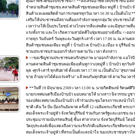
คุณภาพชีวิตของประชาชน<< **ส่งเสริมอาชีพให้ประชาชน มีสถานที่
จำหน่ายสินค้าชุมชน ตลาดสินค้าชุมชนพอเพียง หมู่ที่ 1 บ้านบัว 
สินค้าและผลผลิตด้านการเกษตรทุกวันเวลา 16.30 น.เป็นต้นไป **ส่ง
เสริมให้ประชาชนมีสถานที่ออกกำลังกายทุกกลุ่มวัย ประชาชนได้
เวลาว่างให้เป็นประโยชน์ ห่างไกลจากสิ่งเสพติด และมีสุขภาพที่แ
แรงทั้งกาย และใจ เกิดความสามัคคีในชุมชนอย่างยั่งยืน >>ออกกำลัง
กายทุก วันจันทร์ วันพุธและวันศุกร์-เสาร์ เวลา 17.00 น. ณ ลานต
สินค้าชุมชนพอเพียง หมู่ที่ 1 บ้านบัว ต.บ้านบัว อ.เมือง จ.บุรีรัมย์ 
ชวนประชาชนร่วมออกกำลังกายตามวัน เวลา ดังกล่าว
>>ขอเชิญชวนประชาชนคนรักสุขภาพ มาออกกำลังกาย แอโรบิ
ลานตลาดสินค้าชุมชนพอเพียง(ต้นหูกวาง)หมู่ที่ 1 บ้านบัว ทุกวันจัน
พุธ -ศุกร์-เสาร์ ทุกสัปดาห์ ตั้งแต่เวลา 17.00 น.เป็นต้นไป "สุขภาพด
ขาย ถ้าอยากได้ต้องเร่งสร้าง" แล้วพบกันทุกสัปดาห์ ตามวันเวลาข
**วันที่ 19 มิถุนายน 2569 เวลา 13.00 น. นายกิตติพงษ์ รัตนศศิว
นายกเทศมนตรีเมืองบ้านบัว มอบหมายให้ นางสาว นิจวรรณ บูชาร
รองปลัดเทศบาลเมืองบ้านบัว เข้าร่วมประชุมโครงการแสงนำใจไท
ชาติ เดิน วิ่ง ปั่น ป้องกันอัมพาต ครั้งที่ 12 เฉลิมพระเกียรติ พระบ
สมเด็จพระเจ้าอยู่หัว จังหวัดบุรีรัมย์ ร่วมกับภาครัฐและเอกชน ณ 
ประชุมนารายณ์บรรทมสินธุ์ ชั้น4 ศาลากลาง จังหวัดบุรีรัมย์ โดยม
วัตถุประสงค์เพื่อแสดงถึงความจงรักภักดีเฉลิมพระเกียรติพระบา
สมเด็จพระเจ้าอยู่หัว ที่ทรงเป็นดั่งแสงนำใจ ของประชาชนชาวไ