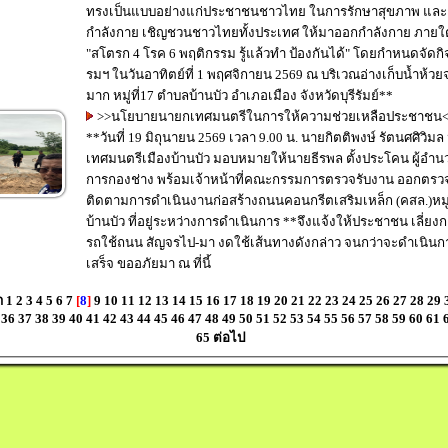
ทรงเป็นแบบอย่างแก่ประชาชนชาวไทย ในการรักษาสุขภาพ แล
กำลังกาย เชิญชวนชาวไทยทั้งประเทศ ให้มาออกกำลังกาย ภายใต้
"สโตรก 4 โรค 6 พฤติกรรม รู้แล้วทำ ป้องกันได้" โดยกำหนดจัดก
รมฯ ในวันอาทิตย์ที่ 1 พฤศจิกายน 2569 ณ บริเวณอ่างเก็บน้ำห้วย
มาก หมู่ที่17 ตำบลบ้านบัว อำเภอเมือง จังหวัดบุรีรัมย์**
>>นโยบายนายกเทศมนตรีในการให้ความช่วยเหลือประชาชน
**วันที่ 19 มิถุนายน 2569 เวลา 9.00 น. นายกิตติพงษ์ รัตนศศิวิม
เทศมนตรีเมืองบ้านบัว มอบหมายให้นายธีรพล ตั้งประโคน ผู้อำน
การกองช่าง พร้อมเจ้าหน้าที่คณะกรรมการตรวจรับงาน ออกตรว
ติดตามการดำเนินงานก่อสร้างถนนคอนกรีตเสริมเหล็ก (คสล.)หมู่ท
บ้านบัว ที่อยู่ระหว่างการดำเนินการ **จึงแจ้งให้ประชาชน เลี่ยงการใช้
รถใช้ถนน สัญจรไป-มา งดใช้เส้นทางดังกล่าว จนกว่าจะดำเนินก
เสร็จ ขออภัยมา ณ ที่นี้
า
1
2
3
4
5
6
7
[
8
]
9
10
11
12
13
14
15
16
17
18
19
20
21
22
23
24
25
26
27
28
29
36
37
38
39
40
41
42
43
44
45
46
47
48
49
50
51
52
53
54
55
56
57
58
59
60
61
65
ต่อไป