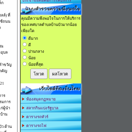
ประชาชนที่มีต่อการให้บริการ
แบบสำรวจความพึงพอใจ
ล์) ที่
คุณมีความพึงพอใจในการให้บริการ
ใช้ถนน
ของเทศบาลตำบลบ้านบัวมากน้อย
จ
เพียงใด
ดีมาก
ดี
าณ
ปานกลาง
น้อย
น้อยที่สุด
้คำขวัญ
สำคัญ
โหวต
ผลโหวต
เว็บไซต์ท้องถิ่นไทย
การ
ห้องสมุดกฏหมาย
รรมการ
่ผู้นำ
สลากกินแบ่งรัฐบาล
 บ้าน
ตารางรถทัวร์
ตารางรถไฟ
ัว ด้าน