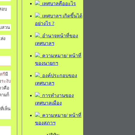
เทศบาลคืออะไร
จสอบ
เทศบาลฯ เกิดขึ้นได้
อย่างไร ?
อบสวน
อำนาจหน้าที่ของ
ห่ง
เทศบาลฯ
ความหมาย/ หน้าที่
ของนายกฯ
ตรี
มี
องค์ประกอบของ
อ
ระงับ
เทศบาลฯ
าวคือ
ตามก็
การทำงานของ
เทศบาลเมือง
ี่เห็น
ความหมาย/ หน้าที่
ของสภาฯ