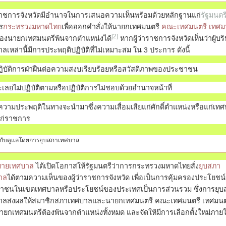
าราชการจังหวัดมีอำนาจในการเสนอความเห็นพร้อมด้วยหลักฐานแก่
รัฐมนตร
ร
กระทรวงมหาดไทย
เพื่อออกคำสั่งให้นายกเทศมนตรี
คณะเทศมนตรี
เทศม
[2]
รองนายกเทศมนตรีพ้นจากตำแหน่งได้
หากผู้ว่าราชการจังหวัดเห็นว่าผู้บร
ลเหล่านี้มีการประพฤติปฏิบัติที่ไม่เหมาะสม ใน 3 ประการ ดังนี้
ฏิบัติการฝ่าฝืนต่อความสงบเรียบร้อยหรือสวัสดิภาพของประชาชน
ะเลยไม่ปฏิบัติตามหรือปฏิบัติการไม่ชอบด้วยอำนาจหน้าที่
ีความประพฤติในทางจะนำมาซึ่งความเสื่อมเสียแก่ศักดิ์ตำแหน่งหรือแก่เท
แก่ราชการ
กับดูแลโดยการยุบสภาเทศบาล
ายเทศบาล
ได้เปิดโอกาสให้รัฐมนตรีว่าการกระทรวงมหาดไทยสั่ง
ยุบสภา
าล
ได้ตามความเห็นของผู้ว่าราชการจังหวัด เพื่อเป็นการคุ้มครองประโยชน
าชนในเขตเทศบาลหรือประโยชน์ของประเทศเป็นการส่วนรวม ซึ่งการยุบ
าลส่งผลให้สมาชิกสภาเทศบาลและนายกเทศมนตรี คณะเทศมนตรี เทศมนต
ยกเทศมนตรีต้องพ้นจากตำแหน่งทั้งหมด และจัดให้มีการเลือกตั้งใหม่ภาย