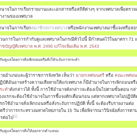
อำนาจในการเรียกรายงานและเอกสารหรือสถิติต่างๆ จากเทศบาลเพื่อตรว
ำงานของเทศบาล
อำนาจในการเรียก
สมาชิกสภาเทศบาล
หรือพนักงานเทศบาลมาชี้แจงหรือส
วนการในการกำกับดูแลเทศบาลในกรณีทั่วไปนี้ มีกำหนดไว้ในมาตรา 71 แ
ชบัญญัติเทศบาล พ.ศ. 2496 แก้ไขเพิ่มเติม พ.ศ. 2543
ับดูแลโดยการสั่งเพิกถอนหรือสั่งให้ระงับการกระทำ
ยอำเภอและผู้ว่าราชการจังหวัด เห็นว่า
นายกเทศมนตรี
หรือ
คณะเทศมน
ิบัติอันอาจสร้างความเสียหายให้แก่เทศบาล ก็มีอำนาจในการเพิกถอนหรื
ระทำ
ดังกล่าวได้ ทั้งนี้ การใช้อำนาจดังกล่าวจะต้องเป็นไปตามขั้นตอน กล่
้องแรกจะต้องใช้อำนาจในการชี้แจงตักเตือนก่อน แต่หากเทศบาลไม่ปฏิบัติ
ถใช้อำนาจสั่งเพิกถอนหรือสั่งระงับการปฏิบัติ ทั้งนี้ จะต้องรีบรายงานต่อ
ตรีว่าการกระทรวงมหาดไทยภายใน 15 วัน เพื่อพิจารณาวินิจฉัยสั่งการตามท
[1]
รต่อไป
กับดูแลโดยการสั่งให้ออกจากตำแหน่ง