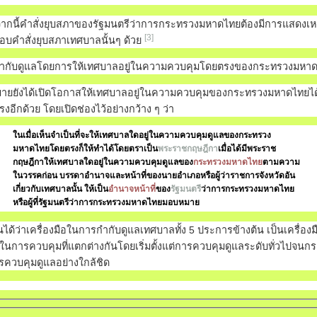
ากนี้คำสั่งยุบสภาของรัฐมนตรีว่าการกระทรวงมหาดไทยต้องมีการแสดงเห
[3]
บคำสั่งยุบสภาเทศบาลนั้นๆ ด้วย
ำกับดูแลโดยการให้เทศบาลอยู่ในความควบคุมโดยตรงของกระทรวงมหา
ายยังได้เปิดโอกาสให้เทศบาลอยู่ในความควบคุมของกระทรวงมหาดไทยได
งอีกด้วย โดยเปิดช่องไว้อย่างกว้าง ๆ ว่า
ในเมื่อเห็นจำเป็นที่จะให้เทศบาลใดอยู่ในความควบคุมดูแลของกระทรวง
มหาดไทยโดยตรงก็ให้ทำได้โดยตราเป็น
พระราชกฤษฎีกา
เมื่อได้มีพระราช
กฤษฎีกาให้เทศบาลใดอยู่ในความควบคุมดูแลของ
กระทรวงมหาดไทย
ตามความ
ในวรรคก่อน บรรดาอำนาจและหน้าที่ของนายอำเภอหรือผู้ว่าราชการจังหวัดอัน
เกี่ยวกับเทศบาลนั้น ให้เป็น
อำนาจหน้าที่
ของ
รัฐมนตรี
ว่าการกระทรวงมหาดไทย
หรือผู้ที่รัฐมนตรีว่าการกระทรวงมหาดไทยมอบหมาย
นได้ว่าเครื่องมือในการกำกับดูแลเทศบาลทั้ง 5 ประการข้างต้น เป็นเครื่องมือ
ในการควบคุมที่แตกต่างกันโดยเริ่มตั้งแต่การควบคุมดูแลระดับทั่วไปจนกระ
รควบคุมดูแลอย่างใกล้ชิด