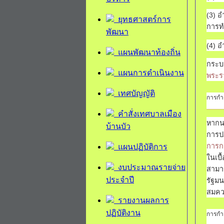
(3) 
ยุทธศาสตร์การ
การท
พัฒนา
(4) 
แผนพัฒนาท้องถิ่น
กระบ
แผนการดำเนินงาน
พระรา
เทศบัญญัติ
การกำก
คำสั่งเทศบาลเมือง
หากนา
บ้านบัว
การปฏ
การก
แผนปฏิบัติการ
ในเบื
งบประมาณรายจ่าย
สามาร
ประจำปี
รัฐมน
สมคว
รายงานผลการ
ปฏิบัติงาน
การกำ