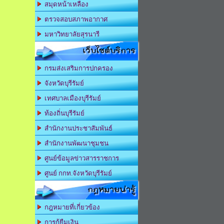
สมุดหน้าเหลือง
ตรวจสอบสภาพอากาศ
มหาวิทยาลัยสุรนารี
เว็บไซต์บริการ
กรมส่งเสริมการปกครอง
จังหวัดบุรีรัมย์
เทศบาลเมืองบุรีรัมย์
ท้องถิ่นบุรีรัมย์
สำนักงานประชาสัมพันธ์
สำนักงานพัฒนาชุมชน
ศูนย์ข้อมูลข่าวสารราชการ
ศูนย์ กกท.จังหวัดบุรีรัมย์
กฎหมายน่ารู้
กฎหมายที่เกี่ยวข้อง
การกู้ยืมเงิน