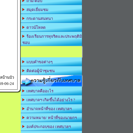
ถาม-ตอบ
สมุดเยี่ยมชม
กระดานสนทนา
ดาวน์โหลด
ร้องเรียนการทุจริตและประพฤติมิ
ชอบ
แบบคำขอต่างๆ
ติดต่อผู้นำชุมชน
บ้านบัว
ความรู้เกี่ยวกับเทศบาล
69-06-24
เทศบาลคืออะไร
เทศบาลฯ เกิดขึ้นได้อย่างไร ?
อำนาจหน้าที่ของ เทศบาลฯ
ความหมาย/ หน้าที่ของนายกฯ
องค์ประกอบของ เทศบาลฯ