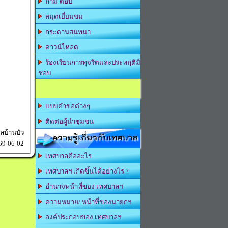
ถาม-ตอบ
สมุดเยี่ยมชม
กระดานสนทนา
ดาวน์โหลด
ร้องเรียนการทุจริตและประพฤติมิ
ชอบ
แบบคำขอต่างๆ
ติดต่อผู้นำชุมชน
บ้านบัว
ความรู้เกี่ยวกับเทศบาล
69-06-02
เทศบาลคืออะไร
เทศบาลฯ เกิดขึ้นได้อย่างไร ?
อำนาจหน้าที่ของ เทศบาลฯ
ความหมาย/ หน้าที่ของนายกฯ
องค์ประกอบของ เทศบาลฯ