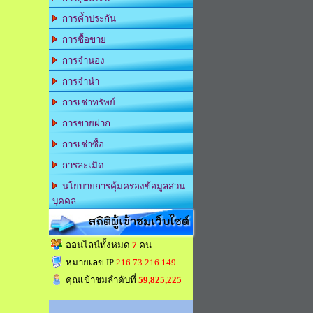
การค้ำประกัน
การซื้อขาย
การจำนอง
การจำนำ
การเช่าทรัพย์
การขายฝาก
การเช่าซื้อ
การละเมิด
นโยบายการคุ้มครองข้อมูลส่วน
บุคคล
สถิติผู้เข้าชมเว็บไซต์
ออนไลน์ทั้งหมด
7
คน
หมายเลข IP
216.73.216.149
คุณเข้าชมลำดับที่
59,825,225