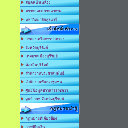
สมุดหน้าเหลือง
ตรวจสอบสภาพอากาศ
มหาวิทยาลัยสุรนารี
เว็บไซต์บริการ
กรมส่งเสริมการปกครอง
จังหวัดบุรีรัมย์
เทศบาลเมืองบุรีรัมย์
ท้องถิ่นบุรีรัมย์
สำนักงานประชาสัมพันธ์
สำนักงานพัฒนาชุมชน
ศูนย์ข้อมูลข่าวสารราชการ
ศูนย์ กกท.จังหวัดบุรีรัมย์
กฎหมายน่ารู้
กฎหมายที่เกี่ยวข้อง
การกู้ยืมเงิน