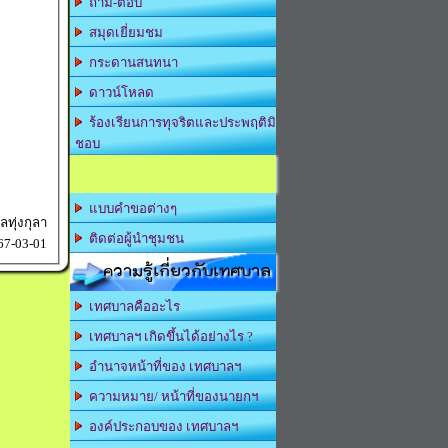
ถาม-ตอบ
สมุดเยี่ยมชม
กระดานสนทนา
ดาวน์โหลด
ร้องเรียนการทุจริตและประพฤติมิ
ชอบ
แบบคำขอต่างๆ
ทุ่งกุลา
ติดต่อผู้นำชุมชน
67-03-01
ความรู้เกี่ยวกับเทศบาล
เทศบาลคืออะไร
เทศบาลฯ เกิดขึ้นได้อย่างไร ?
อำนาจหน้าที่ของ เทศบาลฯ
ความหมาย/ หน้าที่ของนายกฯ
องค์ประกอบของ เทศบาลฯ