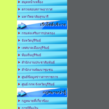
สมุดหน้าเหลือง
ตรวจสอบสภาพอากาศ
มหาวิทยาลัยสุรนารี
เว็บไซต์บริการ
กรมส่งเสริมการปกครอง
จังหวัดบุรีรัมย์
เทศบาลเมืองบุรีรัมย์
ท้องถิ่นบุรีรัมย์
สำนักงานประชาสัมพันธ์
สำนักงานพัฒนาชุมชน
ศูนย์ข้อมูลข่าวสารราชการ
ศูนย์ กกท.จังหวัดบุรีรัมย์
กฎหมายน่ารู้
กฎหมายที่เกี่ยวข้อง
การกู้ยืมเงิน