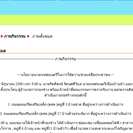
ภาพกิจกรรม
ภาพทั้งหมด
หมด
ภาพกิจกรรม
>>นโยบายนายกเทศมนตรีในการให้ความช่วยเหลือประชาชน<<
29 มิถุนายน 2569 เวลา 9.00 น. นายกิตติพงษ์ รัตนศศิวิมล นายกเทศมนตรีเมืองบ้านบัว มอ
 ตั้งประโคน ผู้อำนวยการกองช่าง พร้อมเจ้าหน้าที่คณะกรรมการตรวจรับงาน ออกตรวจต
ดำเนินงานก่อสร้างถนนดังนี้
1. ถนนคอนกรีตเสริมเหล็ก (คสล.)หมู่ที่ 3 บ้านซาด ที่อยู่ระหว่างการดำเนินการ
2. ถนนคอนกรีตเสริมเหล็ก (คสล.)หมู่ที่ 17 บ้านห้วยจระข้มาก ที่อยู่ระหว่างการดำเนินการ
0.00 น. มอบหมายให้เจ้าหน้าที่กองช่าง ได้ดำเนินการ ซ่อมแซม เปลี่ยนหลอดไฟฟ้า สาธาร
นตะโกราย , หมู่ที่ 6 บ้านบุ และ หมู่ที่11 บ้านหัววัว เพื่ออำนวยความสะดวกและแก้ไขปัญหา