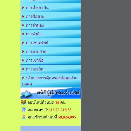
การค้ำประกัน
การซื้อขาย
การจำนอง
การจำนำ
การเช่าทรัพย์
การขายฝาก
การเช่าซื้อ
การละเมิด
นโยบายการคุ้มครองข้อมูลส่วน
บุคคล
สถิติผู้เข้าชมเว็บไซต์
ออนไลน์ทั้งหมด
16
คน
หมายเลข IP
216.73.216.55
คุณเข้าชมลำดับที่
59,824,095