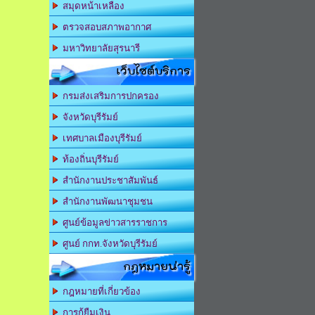
สมุดหน้าเหลือง
ตรวจสอบสภาพอากาศ
มหาวิทยาลัยสุรนารี
เว็บไซต์บริการ
กรมส่งเสริมการปกครอง
จังหวัดบุรีรัมย์
เทศบาลเมืองบุรีรัมย์
ท้องถิ่นบุรีรัมย์
สำนักงานประชาสัมพันธ์
สำนักงานพัฒนาชุมชน
ศูนย์ข้อมูลข่าวสารราชการ
ศูนย์ กกท.จังหวัดบุรีรัมย์
กฎหมายน่ารู้
กฎหมายที่เกี่ยวข้อง
การกู้ยืมเงิน