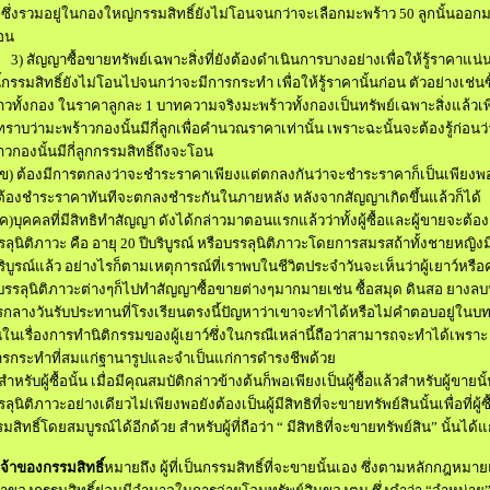
 ซึ่งรวมอยู่ในกองใหญ่
กรรมสิทธิ์ยังไม่โอนจนกว่าจะเลือกมะพร้าว
50
ลูกนั้นออก
อน
)
สัญญาซื้อขายทรัพย์เฉพาะสิ่งที่ยังต้องดำเนินการบางอย่างเพื่อให้รู้ราคาแน
้
กรรมสิทธิ์ยังไม่โอนไปจนกว่าจะมีการกระทำ เพื่อให้รู้ราคานั้นก่อน ตัวอย่างเช่น
ซ
าวทั้งกอง ในราคาลูกละ
1
บาท
ความจริงมะพร้าวทั้งกองเป็นทรัพย์เฉพาะสิ่งแล้วเพ
่ทราบว่ามะพร้าวกองนั้น
มีกี่ลูกเพื่อคำนวณราคาเท่านั้น เพราะฉะนั้นจะต้องรู้ก่อนว่
วกองนั้นมีกี่ลูก
กรรมสิทธิ์ถึงจะโอน
ข) ต้องมีการตกลงว่าจะชำระราคา
เพียงแต่ตกลงกันว่าจะชำระราคาก็เป็นเพียงพ
่ต้องชำระราคาทันที
จะตกลงชำระกันในภายหลัง หลังจากสัญญาเกิดขึ้นแล้วก็ได้
ค)
บุคคลที่มีสิทธิทำสัญญา ดังได้กล่าวมาตอนแรกแล้วว่าทั้งผู้ซื้อและผู้ขาย
จะต้อง
ลุนิติภาวะ คือ อายุ
20
ปีบริบูรณ์ หรือบรรลุนิติภาวะโดยการสมรส
ถ้าทั้งชายหญิงม
ริบูรณ์แล้ว อย่างไรก็ตาม
เหตุการณ์ที่เราพบในชีวิตประจำวันจะเห็นว่าผู้เยาว์หรือค
่บรรลุนิติภาวะต่างๆก็ไปทำสัญญาซื้อขายต่างๆมากมาย
เช่น ซื้อสมุด ดินสอ ยางลบ
กลางวันรับประทานที่โรงเรียนตรงนี้ปัญหาว่าเขาจะทำได้หรือไม่
คำตอบอยู่ในบ
นในเรื่องการทำนิติกรรมของผู้เยาว์
ซึ่งในกรณีเหล่านี้ถือว่าสามารถจะทำได้
เพราะ
ารกระทำที่สมแก่ฐานารูปและจำเป็นแก่การดำรงชีพด้วย
สำหรับผู้ซื้อนั้น เมื่อมีคุณสมบัติกล่าวข้างต้นก็พอเพียงเป็นผู้ซื้อแล้ว
สำหรับผู้ขายนั
รลุนิติภาวะอย่างเดียวไม่เพียงพอ
ยังต้องเป็นผู้มีสิทธิที่จะขายทรัพย์สินนั้น
เพื่อที่ผู้
มสิทธิ์โดยสมบูรณ์ได้อีกด้วย สำหรับผู้ที่ถือว่า
“
มีสิทธิที่จะขายทรัพย์สิน
”
นั้นได้แ
เจ้าของกรรมสิทธิ์
หมายถึง ผู้ที่เป็นกรรมสิทธิ์ที่จะขายนั้นเอง ซึ่งตามหลักกฎหมาย