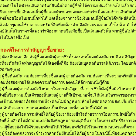
ซื้อจะยังไม่ได้ชำระเงินค่าทรัพย์สินนั้นก็ตาม
ผู้ซื้อก็ได้ความเป็นเจ้าของไปแล้ว ยกเ
ีของการซื้อเงินผ่อนนั้น
ผู้ซื้อและผู้ขายอาจจะตกลงกันว่าเมื่อผ่อนชำระเงินกันเส
ทธิ์
ค่อยโอนไปเช่นนี้ก็ทำได้ แต่เนื่องจากการซื้อเงินผ่อนนี้
ผู้ซื้อมักได้ทรัพย์สินนั
ล้วค่อยๆ
ผ่อนใช้ราคาของทรัพย์สินที่จะต้องจ่ายจึงมักจะรวมดอกเบี้ยไปด้วย
ทำให้ผ
ัพย์สินนั้นในราคาที่แพงกว่าท้องตลาดหรือเมื่อซื้อเป็นเงินสด
ดังนั้น หากผู้ซื้อไม่
นไปในการซื้อเป็น
เกณฑ์ในการทำสัญญาซื้อขาย
:
)
ต้องมีบุคคล คือ ตัวผู้ซื้อและตัวผู้ขาย
ซึ่งทั้งสองคนนั้นจะต้องมีความคิด สติปั
ที่จะตัดสินใจทำสัญญากันได้เอง
ซึ่งก็คือ ต้องเป็นบุคคลที่บรรลุนิติภาวะ โดยปกติ
20
ปีบริบูรณ์
)
ผู้ซื้อต้องมีความต้องการที่จะซื้อและผู้ขายต้องมีความต้องการที่จะขายทรัพย์สิน
โดยทั้งสองฝ่ายได้แสดงความต้องการของตนให้อีกฝ่ายหนึ่งรู้ด้วย
)
ผู้ซื้อและผู้ขายต้องมีเป้าหมายในการทำสัญญาซื้อขาย ซึ่งก็คือ
ผู้ซื้อมีเป้าหมายที
ิทธิ์หรือความเป็นเจ้าของนั้น
ส่วนผู้ขายก็มีเป้าหมายที่จะได้เงินหรือราคาของทรัพ
ะเป้าหมายของทั้งสองฝ่ายนี้จะต้องไม่มีกฎหมายห้าม
ไม่ขัดต่อความสงบเรียบร้
รมอันดีของประชาชน
และต้องเป็นเป้าหมายที่อาจเกิดขึ้นได้ด้วย
)
ผู้ขายต้องโอนกรรมสิทธิ์ให้กับผู้ซื้อ
เราต้องเข้าใจด้วยว่าการโอนกรรมสิทธิ์นี้ตัว
ทธิ์เป็นสิ่งที่ไม่มีตัวตน
แต่เป็นสิ่งที่กฎหมายสมมุติขึ้น การโอนกรรมสิทธิ์จึงอาจจ
้ว่าผู้ซื้อจะยังไม่ได้รับมอบทรัพย์ไปไว้ใช้สอยหรือไปไว้ในความครอบครองก็ตาม
)
ผู้ซื้อต้องตกลงว่าจะชำระราคาทรัพย์สินนั้นให้กับผู้ขาย ในกรณีนี้เพียงแต่ตกลงว