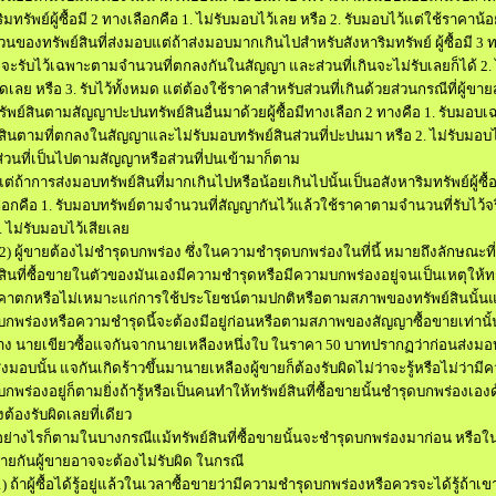
ิมทรัพย์
ผู้ซื้อมี
2
ทางเลือกคือ
1.
ไม่รับมอบไว้เลย หรือ
2.
รับมอบไว้
แต่ใช้ราคาน้
วนของทรัพย์สินที่ส่งมอบ
แต่ถ้าส่งมอบมากเกินไปสำหรับสังหาริมทรัพย์ ผู้ซื้อมี
3
ท
จะรับไว้เฉพาะตามจำนวนที่ตกลงกันในสัญญา และส่วนที่เกินจะไม่รับเลยก็ได้
2.
มดเลย หรือ
3.
รับไว้ทั้งหมด แต่ต้องใช้ราคาสำหรับส่วนที่เกินด้วย
ส่วนกรณีที่ผู้ขาย
ัพย์สินตามสัญญาปะปนทรัพย์สินอื่นมาด้วย
ผู้ซื้อมีทางเลือก
2
ทางคือ
1.
รับมอบเ
์สินตามที่ตกลงในสัญญา
และไม่รับมอบทรัพย์สินส่วนที่ปะปนมา หรือ
2.
ไม่รับมอบ
าส่วนที่เป็นไปตามสัญญาหรือส่วนที่ปนเข้ามาก็ตาม
แต่ถ้าการส่งมอบทรัพย์สินที่มากเกินไปหรือน้อยเกินไปนั้นเป็นอสังหาริมทรัพย์
ผู้ซื
ือกคือ
1.
รับมอบทรัพย์ตามจำนวนที่สัญญากันไว้
แล้วใช้ราคาตามจำนวนที่รับไว้จร
.
ไม่รับมอบไว้เสียเลย
)
ผู้ขายต้องไม่ชำรุดบกพร่อง ซึ่งในความชำรุดบกพร่องในที่นี้ หมายถึง
ลักษณะที่
์สินที่ซื้อขายในตัวของมันเองมีความชำรุดหรือมีความบกพร่องอยู่จนเป็นเหตุให้ทร
าคาตกหรือไม่เหมาะแก่การใช้ประโยชน์ตามปกติหรือตามสภาพของทรัพย์สินนั้น
กพร่องหรือความชำรุดนี้จะต้องมีอยู่ก่อนหรือตามสภาพของสัญญาซื้อขายเท่านั้
่าง นายเขียวซื้อแจกันจากนายเหลืองหนึ่งใบ ในราคา
50
บาท
ปรากฏว่าก่อนส่งมอ
งมอบนั้น แจกันเกิดร้าวขึ้นมา
นายเหลืองผู้ขายก็ต้องรับผิดไม่ว่าจะรู้หรือไม่ว่ามี
บกพร่องอยู่ก็ตาม
ยิ่งถ้ารู้หรือเป็นคนทำให้ทรัพย์สินที่ซื้อขายนั้นชำรุดบกพร่องเอง
่งต้องรับผิดเลยที่เดียว
อย่างไรก็ตาม
ในบางกรณีแม้ทรัพย์สินที่ซื้อขายนั้นจะชำรุดบกพร่องมาก่อน หรือ
อขายกัน
ผู้ขายอาจจะต้องไม่รับผิด ในกรณี
)
ถ้าผู้ซื้อได้รู้อยู่แล้วในเวลาซื้อขายว่ามีความชำรุดบกพร่องหรือควรจะได้รู้
ถ้าเข