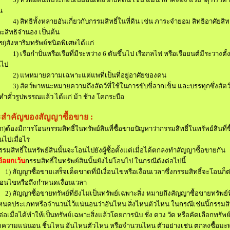
น
4)
สิทธิทั้งหลายอันเกี่ยวกับกรรมสิทธิ์ในที่ดิน เช่น ภาระจำยอม สิทธิอาศัย
สิท
ละสิทธิจำนอง เป็นต้น
ข)
สังหาริมทรัพย์ชนิดพิเศษได้แก่
1)
เรือกำปั่น
หรือเรือที่มีระหว่าง
6
ตันขึ้นไป เรือกลไฟ หรือเรือยนต์มีระวางตั้
นไป
2)
แพ
หมายความเฉพาะแต่แพที่เป็นที่อยู่อาศัยของคน
3)
สัตว์พาหนะ
หมายความถึงสัตว์ที่ใช้ในการขับขี่ลากเข็น และบรรทุก
ซึ่งสัตว
งทำตั๋วรูปพรรณแล้ว ได้แก่ ม้า ช้าง โค
กระบือ
สำคัญของสัญญาซื้อขาย
:
ก)
ต้องมีการโอนกรรมสิทธิ์ในทรัพย์สินที่ซื้อขาย
ปัญหาว่ากรรมสิทธิ์ในทรัพย์สินที่
นไปเมื่อไร
รรมสิทธิ์ในทรัพย์สินนั้นจะโอนไปยังผู้ซื้อตั้งแต่เมื่อได้ตกลงทำสัญญาซื้อขายกัน
ข้อยกเว้น
กรรมสิทธิ์ในทรัพย์สินนั้นยังไม่โอนไป ในกรณีดังต่อไปนี้
)
สัญญาซื้อขายเสร็จเด็ดขาดที่มีเงื่อนไขหรือเงื่อนเวลา
ซึ่งกรรมสิทธิ์จะโอนก็ต่
งื่อนไขหรือถึงกำหนดเงื่อนเวลา
)
สัญญาซื้อขายทรัพย์ที่ยังไม่เป็นทรัพย์เฉพาะสิ่ง หมายถึง
สัญญาซื้อขายทรัพย์ที
หนดประเภทหรือจำนวนไว้แน่นอนว่าอันไหน สิ่งไหน
ตัวไหน ในกรณีเช่นนี้กรรมสิ
่อเมื่อได้ทำให้เป็นทรัพย์เฉพาะสิ่งแล้ว
โดยการนับ ชั่ง ตวง วัด หรือคัดเลือกทรัพย์ 
ิดความแน่นอน ชิ้นไหน อันไหน
ตัวไหน หรือจำนวนไหน ตัวอย่างเช่น ตกลงซื้อมะพ