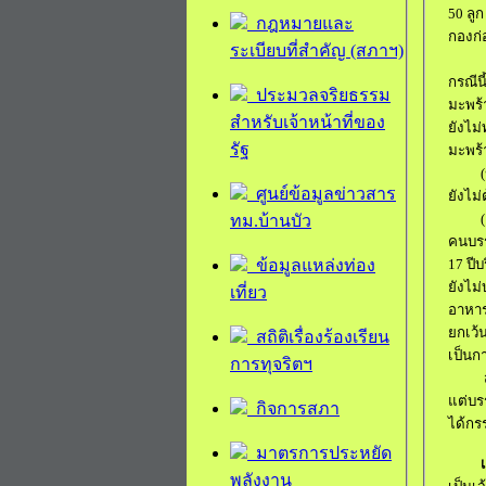
50
ลูก
กฎหมายและ
กองก่
ระเบียบที่สำคัญ (สภาฯ)
3
กรณีนี
ประมวลจริยธรรม
มะพร้
สำหรับเจ้าหน้าที่ของ
ยังไม
รัฐ
มะพร้า
(
ศูนย์ข้อมูลข่าวสาร
ยังไม
(
ทม.บ้านบัว
คนบรร
ข้อมูลแหล่งท่อง
17
ปีบ
ยังไม
เที่ยว
อาหาร
ยกเว้
สถิติเรื่องร้องเรียน
เป็นก
การทุจริตฯ
แต่บร
กิจการสภา
ได้กรร
มาตรการประหยัด
พลังงาน