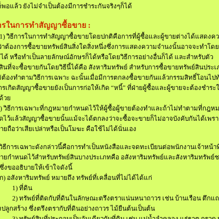
็พอแล้ว ยังไม่จำเป็นต้องมีการชำระกันจริงๆก็ได้
การในการทำสัญญาซื้อขาย
:
(1)
วิธีการในการทำสัญญาซื้อขายโดยปกติ
คือการที่ผู้ซื้อและผู้ขายต่างได้แสดงค
าต้องการซื้อขายทรัพย์สินสิ่งใดสิ่งหนึ่ง
ซึ่งการแสดงความจำนงนั้นอาจจะทำโด
็ได้ หรือทำเป็นลายลักษณ์อักษรก็ได้
หรือโดยวิธีการอย่างอื่นก็ได้ และสำหรับตัว
สินที่จะซื้อขายกันโดยวิธีนี้ได้
คือ สังหาริมทรัพย์ สำหรับการซื้อขายทรัพย์สินประเภ
ไม่ต้องทำตามวิธีการเฉพาะ ฉะนั้น
เมื่อมีการตกลงซื้อขายกันแล้วกรรมสิทธิ์โอนไปท
รเกิดสัญญาซื้อขายยังเป็นการก่อให้เกิด
“
หนี้
”
ที่ฝ่ายผู้ซื้อและผู้ขายจะต้องชำระใ
ด้วย
)
วิธีการเฉพาะที่กฎหมายกำหนดไว้ให้ผู้ซื้อผู้ขายต้องทำ
และถ้าไม่ทำตามที่กฎห
ไว้แล้ว
สัญญาซื้อขายนั้นแม้จะได้ตกลงว่าจะซื้อจะขายก็ไม่อาจบังคับกันได้
เพรา
ยถือว่าเสียเปล่าหรือเป็นโมฆะ คือใช้ไม่ได้นั่นเอง
วิธีการเฉพาะดังกล่าวนี้คือ
การทำเป็นหนังสือและจดทะเบียนต่อพนักงานเจ้าหน้าที
ยกำหนดไว้สำหรับทรัพย์สินบางประเภท
คือ อสังหาริมทรัพย์และสังหาริมทรัพย์ช
ซึ่งขออธิบายให้เข้าใจดังนี้
ก) อสังหาริมทรัพย์ หมายถึง ทรัพย์ที่เคลื่อนที่ไม่ได้
ได้แก่
1)
ที่ดิน
2)
ทรัพย์ที่ติดกับที่ดินในลักษณะตรึงตราแน่นหนาถาวร เช่น บ้านเรือน ตึกแ
งปลูกสร้าง ซึ่งตรึงตรากับที่ดินอย่างถาวร ไม้ยืนต้นเป็นต้น
3)
ทรัพย์สินที่ประกอบเป็นอันเดียวกับที่ดิน เช่น แม่น้ำ
ลำคลอง แร่ธาตุ กรวด