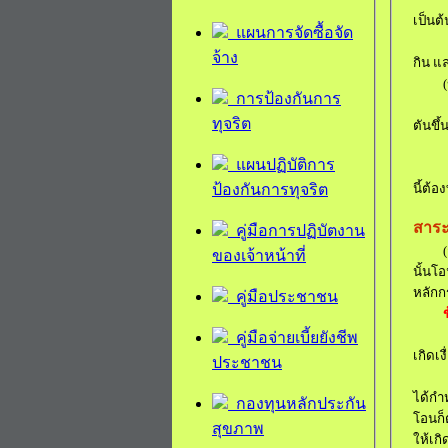
เป็นต้
แผนการจัดซื้อจัด
จ้าง
กิน แ
(
การป้องกันการ
ทุจริต
ตันขึ้
แผนปฏิบัติการ
ป้องกันการทุจริต
นี้ต้อ
สาระ
คู่มือการปฏิบัตงาน
(
ของเจ้าหน้าที่
นั้นโอ
หลัก
ก
คู่มือประชาชน
1
คู่มือจ่ายเบี้ยยังชีพ
เกิดเ
ประชาชน
2
ได้กำ
กองทุนหลักประกัน
โอนก็ต
สุขภาพ
ให้เก