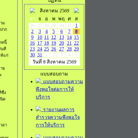
ปฏิทิน
สิงหาคม 2569
อา
จ
อ
พ
พฤ
ศ
ส
วาม
26
27
28
29
30
31
1
ยปาก
2
3
4
5
6
7
8
9
10
11
12
13
14
15
ทนี้
16
17
18
19
20
21
22
23
24
25
26
27
28
29
ันที
30
31
1
2
3
4
5
ห้แก่
วันที่ 8 สิงหาคม 2569
มาย
แบบสอบถาม
ะ
แบบสอบถามความ
พึงพอใจต่อการให้
ซึ่ง
บริการ
นิด
รายงานผลการ
สำรวจความพึงพอใจ
การให้บริการ
ถว
อา
แบบสอบถามความ
 ทราย