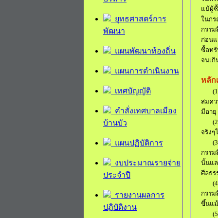
แม้ผู้
ยุทธศาสตร์การ
ในกรณ
กรรมสิ
พัฒนา
ก่อนแ
ซื้อทร
แผนพัฒนาท้องถิ่น
จนเกิ
แผนการดำเนินงาน
หลัก
เทศบัญญัติ
(1
สมควร
คำสั่งเทศบาลเมือง
มีอายุ
(2
บ้านบัว
จริงๆ
แผนปฏิบัติการ
(3
กรรมส
งบประมาณรายจ่าย
นั้น
แล
ศีลธร
ประจำปี
(4
กรรมสิ
รายงานผลการ
ขึ้น
แม
ปฏิบัติงาน
(5