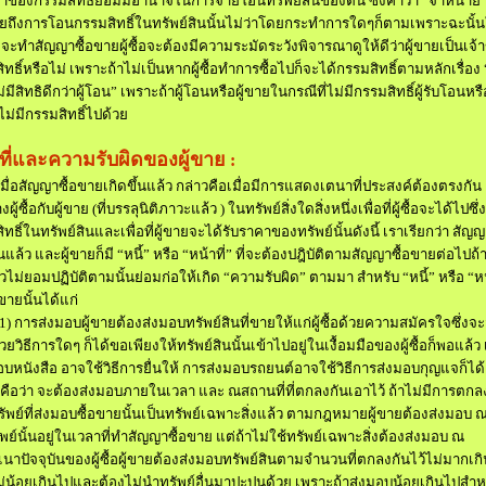
จ้าของกรรมสิทธิ์ย่อมมีอำนาจในการจ่ายโอนทรัพย์สินของตน ซึ่งคำว่า
“
จำหน่าย
ยถึง
การโอนกรรมสิทธิ์ในทรัพย์สินนั้นไม่ว่าโดยกระทำการใดๆก็ตาม
เพราะฉะนั้
ี่จะทำสัญญาซื้อขาย
ผู้ซื้อจะต้องมีความระมัดระวังพิจารณาดูให้ดีว่า
ผู้ขายเป็นเจ้
ทธิ์หรือไม่ เพราะถ้าไม่เป็น
หากผู้ซื้อทำการซื้อไปก็จะได้กรรมสิทธิ์ตามหลักเรื่อง
มีสิทธิดีกว่าผู้โอน
”
เพราะถ้าผู้โอนหรือผู้ขายในกรณีที่ไม่มีกรรมสิทธิ์ผู้รับโอนหรือผ
ไม่มีกรรมสิทธิ์ไปด้วย
ที่และความรับผิดของผู้ขาย
:
เมื่อสัญญาซื้อขายเกิดขึ้นแล้ว กล่าวคือ
เมื่อมีการแสดงเตนาที่ประสงค์ต้องตรงกัน
งผู้ซื้อกับผู้ขาย
(
ที่บรรลุนิติภาวะแล้ว ) ในทรัพย์สิ่งใดสิ่งหนึ่ง
เพื่อที่ผู้ซื้อจะได้ไปซึ่ง
ทธิ์ในทรัพย์สินและเพื่อที่ผู้ขายจะได้รับราคาของทรัพย์นั้น
ดังนี้ เราเรียกว่า สัญ
้นแล้ว และผู้ขายก็มี
“
หนี้
”
หรือ
“
หน้าที่
”
ที่จะต้องปฎิบัติตามสัญญาซื้อขายต่อไป
ถ้
้วไม่ยอมปฏิบัติตามนั้นย่อมก่อให้เกิด
“
ความรับผิด
”
ตามมา สำหรับ
“
หนี้
”
หรือ
“
หน
ขายนั้นได้แก่
)
การส่งมอบ
ผู้ขายต้องส่งมอบทรัพย์สินที่ขายให้แก่ผู้ซื้อด้วยความสมัครใจ
ซึ่งจะ
ยวิธีการใดๆ ก็ได้
ขอเพียงให้ทรัพย์สินนั้นเข้าไปอยู่ในเงื้อมมือของผู้ซื้อก็พอแล้ว 
อบหนังสือ อาจใช้วิธีการยื่นให้ การส่งมอบรถยนต์
อาจใช้วิธีการส่งมอบกุญแจก็ได้ แ
คือว่า จะต้องส่งมอบภายในเวลา และ ณ
สถานที่ที่ตกลงกันเอาไว้ ถ้าไม่มีการตกล
พย์ที่ส่งมอบ
ซื้อขายนั้นเป็นทรัพย์เฉพาะสิ่งแล้ว ตามกฎหมายผู้ขายต้องส่งมอบ 
ทรัพย์นั้นอยู่ในเวลาที่ทำสัญญาซื้อขาย แต่ถ้าไม่ใช้ทรัพย์เฉพาะสิ่ง
ต้องส่งมอบ ณ
เนาปัจจุบันของผู้ซื้อ
ผู้ขายต้องส่งมอบทรัพย์สินตามจำนวนที่ตกลงกันไว้ไม่มากเก
ม่น้อยเกินไป
และต้องไม่นำทรัพย์อื่นมาปะปนด้วย เพราะถ้าส่งมอบน้อยเกินไปสำห