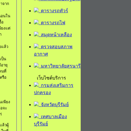
มาจาก
ตารางรถทัวร์
่นอนใน
ื้อ
ตารางรถไฟ
ียงแต่
สมุดหน้าเหลือง
า
ตรวจสอบสภาพ
อแล้ว
อากาศ
เป็น
ีอายุ
มหาวิทยาลัยสุรนารี
นที่
หรือ
เว็บไซต์บริการ
ท
กรมส่งเสริมการ
ปกครอง
้นเพียง
จังหวัดบุรีรัมย์
ซื้อจะ
ก่
เทศบาลเมือง
บุรีรัมย์
แล้ว
ผู้