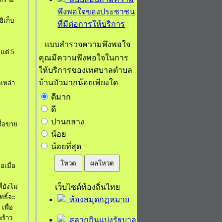
พึงพอใจของประชาชน
ธิเก็บ
ที่มีต่อการให้บริการ
แบบสำรวจความพึงพอใจ
งแต่
5
คุณมีความพึงพอใจในการ
ให้บริการของเทศบาลตำบล
บ้านบัวมากน้อยเพียงใด
์เหล่า
ดีมาก
ดี
ปานกลาง
ซื้อขาย
น้อย
น้อยที่สุด
โหวต
ผลโหวต
อเมื่อ
เว็บไซต์ท้องถิ่นไทย
่ยังไม่
ทธิ์จะ
ห้องสมุดกฏหมาย
เพื่อ
ร้าว
สลากกินแบ่งรัฐบาล