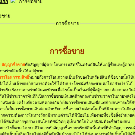
าแรก
การซื้อขาย
้อขาย
การซื้อขาย
การซื้อขาย
สัญญาซื้อขาย
คือ
สัญญาที่ผู้ขายโอนกรรมสิทธิ์ในทรัพย์สินให้แก่ผู้ซื้อ
และผู้ตกลง
าทรัพย์สินนั้นให้แก่ผู้ขาย
การโอนกรรมสิทธิ์
หมายถึง
การโอนความเป็นเจ้าของในทรัพย์สิน ที่ซื้อขายนั้นให้แก่
อเมื่อได้เป็นเจ้าของก็สามารถที่จะใช้ ได้รับประโยชน์
หรือจะขายต่อไปอย่างไรก็ได้
สำหรับเรื่องราคาทรัพย์สิน
จะชำระเมื่อไรนั้นเป็นเรื่องที่ผู้ซื้อผู้ขายจะต้องตกลงกัน
ถ
ันให้ชำระราคาทันทีก็เป็นการซื้อขายเงินสด
ถ้าตกลงกันชำระราคาในภายหลังใ
หนึ่งเพียงครั้งเดียวตามที่ตกลงกันก็เป็นการซื้อขายเงินเชื่อ
แต่ถ้าผ่อนชำระให้กั
ราวก็เป็นการซื้อขายเงินผ่อน
สำหรับการซื้อขายเงินผ่อนนั้น
เป็นที่นิยมมากในปัจจุ
งจากความต้องการในทางวัตถุมีมาก
แต่รายได้มีน้อยไม่เพียงพอที่จะซื้อสิ่งอำนวย
ได้ทันที่หลายๆอย่าง เช่น
โทรทัศน์ วิทยุ ตู้เย็น วิดีโอ ก็เลยนิยมที่จะซื้อเงินผ่อน
อย่างไรก็ตาม โดยปกติในการทำสัญญาซื้อขายทรัพย์สินนั้นทันที่ที่ทำสัญญา
กรรมสิ
ย์สินชิ้นนั้นก็จะโอนไปยังผู้ซื้อทันที
แม้ว่าจะยังไม่ได้ส่งมอบทรัพย์สินชิ้นนั้นให้ผู้ซ