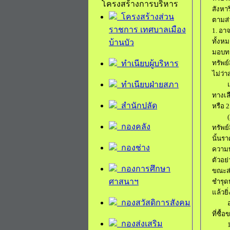
โครงสร้างการบริหาร
สังหาร
โครงสร้างส่วน
ตามส่
ราชการ เทศบาลเมือง
1.
อาจ
ทั้งห
บ้านบัว
มอบทร
ทำเนียบผู้บริหาร
ทรัพย
ไม่ว่
ทำเนียบฝ่ายสภา
ทางเล
สำนักปลัด
หรือ
2
(2
กองคลัง
ทรัพย
นั้นร
กองช่าง
ความบ
ตัวอย
กองการศึกษา
ขณะส่
ศาสนาฯ
ชำรุด
แล้ว
ยิ
กองสวัสดิการสังคม
ที่ซื้
กองส่งเสริม
1