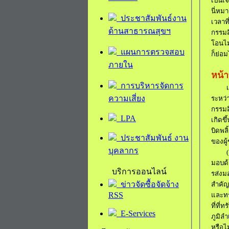
เป็นเ
นี่หมา
ประชาสัมพันธ์งาน
เวลาท
ด้านสาธารณสุขฯ
กรรมสิ
โอนไม่
แผนการตรวจสอบ
ก็ย่อม
ภายใน
หน้า
การบริหารจัดการ
ความเสี่ยง
ระหว่า
กรรมสิ
LPA
เกิดขึ
บิดพลิ
ประชาสัมพันธ์ งาน
ของผู้
บุคลากร
(1
มอบด้ว
บริการออนไลน์
รส่งม
ข่าวจัดซื้อจัดจ้าง
สำคัญ
RSS
และทรั
ที่ที่
E-Services
ภูมิลำ
หรือไ