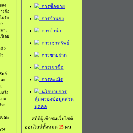
อยลง
การซื้อขาย
างคือ
ไม่รับ
การจำนอง
ส่ง
ฉพาะ
การจำนำ
ไว้เลย
การเช่าทรัพย์
้อมี
2
การขายฝาก
ิง
การเช่าซื้อ
ัพย์
การละเมิด
และ
น
นโยบายการ
บหรือ
คุ้มครองข้อมูลส่วน
ความ
ด้วย
บุคคล
ในขณะ
สถิติผู้เข้าชมเว็บไซต์
ออนไลน์ทั้งหมด
15
คน
าใช้