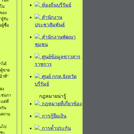
”
ในที่
ท้องถิ่นบุรีรัมย์
นใน
าของ
สำนักงาน
“
ผู้รับ
ประชาสัมพันธ์
ู้ซื้อ
สำนักงานพัฒนา
ชุมชน
ศูนย์ข้อมูลข่าวสาร
ราชการ
ญาได้
าผู้ขาย
ศูนย์ กกท.จังหวัด
้าที่
”
บุรีรัมย์
ส่ง
เช่น
กา
กฎหมายน่ารู้
ต่ที่
กฎหมายที่เกี่ยวข้อง
งกัน
ณ
สถาน
การกู้ยืมเงิน
ินไป
การค้ำประกัน
รับ