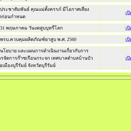
ประชาสัมพันธ์ คุณแม่ตั้งครรภ์ มีโอกาศเสี่ยง
เป
ดก่อนกำหนด
31 พฤษภาคม วันงดสูบบุหรี่โลก
เป
พรบ.ควบคุมผลิตภัณฑ์ยาสูบ พ.ศ. 2560
เป
นโยบาย และแผนการดำเนินงานเกี่ยวกับการ
ารจัดการก๊าซเรือนกระจก เทศบาลตำบลบ้านบัว
เป
เมืองบุรีรัมย์ จังหวัดบุรีรัมย์